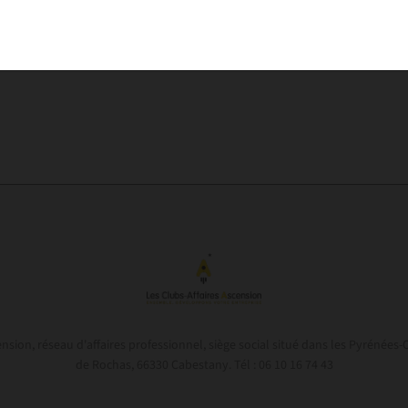
Confier votre projet à Maison Vermeille est une preuve de con
m'engage à travailler avec respect et dévouement, en consid
Créativité et rigueur
Ce qui me passionne le plus, c'est la combinaison d'une créati
inébranlable : concevoir de nouveaux espaces, jouer avec les 
plans détaillés et trouver les petits détails qui font toute la di
Des espaces uniques
Spécialisée dans la 3D réaliste, je vous aide à vous projeter d
guide dans la création d'espaces uniques, en respectant vos 
votre intérieur en un lieu à la fois beau et confortable.
ension, réseau d'affaires professionnel, siège social situé dans les Pyrénées-
de Rochas, 66330 Cabestany. Tél : 06 10 16 74 43