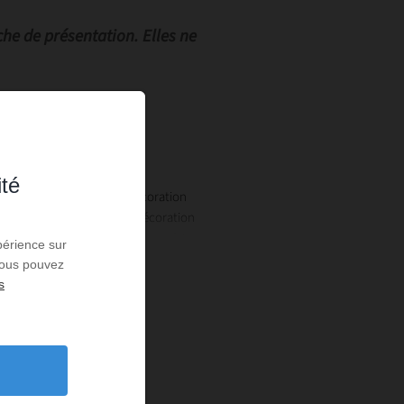
he de présentation. Elles ne
ité
our l'architecture et la décoration
nnée d'architecture et de décoration
la Côte Vermeille, un mélange parfait
périence sur
 Vous pouvez
s
diplôme de décoratrice chez MMI Paris.
rs comme professionnels : coaching
aging… je m'adapte à votre projet.